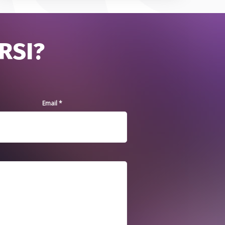
ORSI?
Email *