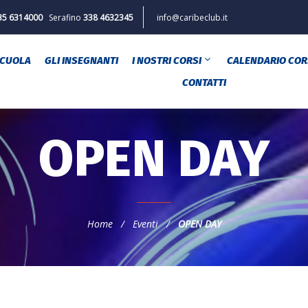
35 6314000
Serafino
338 4632345
info@caribeclub.it
SCUOLA
GLI INSEGNANTI
I NOSTRI CORSI
CALENDARIO COR
CONTATTI
OPEN DAY
Home
/
Eventi
/
OPEN DAY