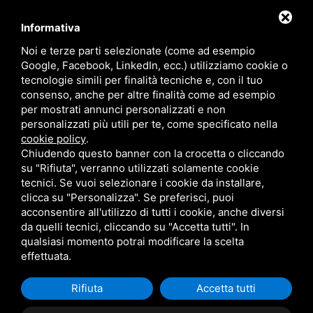
Calendario corsi
Informativa
Eventi
Noi e terze parti selezionate (come ad esempio
Google, Facebook, LinkedIn, ecc.) utilizziamo cookie o
Gallery
tecnologie simili per finalità tecniche e, con il tuo
Contatti
consenso, anche per altre finalità come ad esempio
per mostrati annunci personalizzati e non
personalizzati più utili per te, come specificato nella
cookie policy
.
Chiudendo questo banner con la crocetta o cliccando
su "Rifiuta", verranno utilizzati solamente cookie
tecnici. Se vuoi selezionare i cookie da installare,
clicca su "Personalizza". Se preferisci, puoi
acconsentire all'utilizzo di tutti i cookie, anche diversi
Sitemap
Privacy
da quelli tecnici, cliccando su "Accetta tutti". In
Questo sito è protetto da Google reCAPTCHA v3,
Privacy Policy
qualsiasi momento potrai modificare la scelta
effettuata.
e
Terms of Service
di Google.
Rifiuta
Accetta tutti